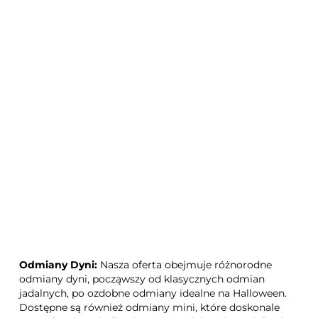
Dynia olbrzymia Bambino
Dynia olbrzymia Uchiki
5g
Kuri 3g
tykwa Kobra 1g-
dekoracyjna
Odmiany Dyni:
Nasza oferta obejmuje różnorodne
odmiany dyni, począwszy od klasycznych odmian
jadalnych, po ozdobne odmiany idealne na Halloween.
Dostępne są również odmiany mini, które doskonale