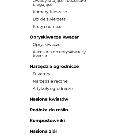
Owady latające i pozostałe
biegające
Komary, kleszcze
Dzikie zwierzęta
Krety i nornice
Opryskiwacze Kwazar
Opryskiwacze
Akcesoria do opryskiwaczy
Kwazar
Narzędzia ogrodnicze
Sekatory
Narzędzia ręczne
Artykuły ogrodnicze
Nasiona kwiatów
Podłoża do roślin
Bi słoma 1
filcu 
Kompostowniki
Nasiona ziół