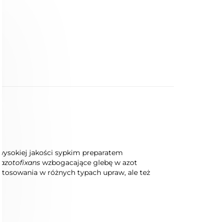
wysokiej jakości sypkim preparatem
 azotofixans
wzbogacające glebę w azot
 stosowania w różnych typach upraw, ale też