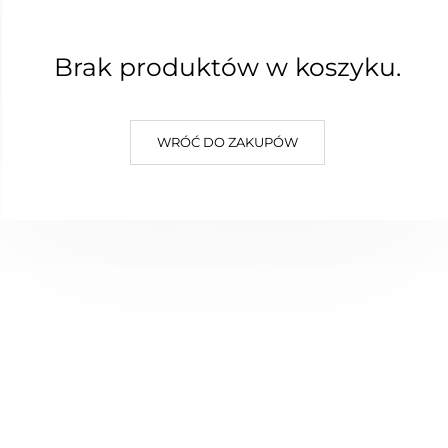
Brak produktów w koszyku.
Nowość
Nowość
Bestseller
Bestseller
WRÓĆ DO ZAKUPÓW
 100g Agrarius-
Nova trawa 1 kg- nawóz
Bi słoma 1
giczny preparat
mikrobiologiczny do
filcu
trawniki
trawnika