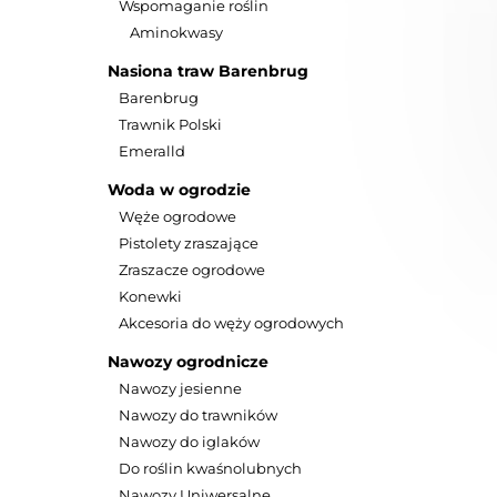
Wspomaganie roślin
Aminokwasy
Nasiona traw Barenbrug
Barenbrug
Trawnik Polski
Emeralld
Woda w ogrodzie
Węże ogrodowe
Pistolety zraszające
Zraszacze ogrodowe
Konewki
Akcesoria do węży ogrodowych
Nawozy ogrodnicze
Nawozy jesienne
Nawozy do trawników
Nawozy do iglaków
Nova Trawa
mikrobiolo
Do roślin kwaśnolubnych
na 
Nawozy Uniwersalne