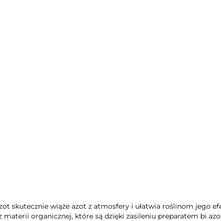
Bestseller
Nowość
sum 1 kg -
Wapno nawozowe Bi
Bi azot
hoderma
Calc+25 kg nawóz wapniowy
a
do trawników, warzyw, roślin
azot skutecznie wiąże azot z atmosfery i ułatwia roślinom jego e
materii organicznej, które są dzięki zasileniu preparatem bi az