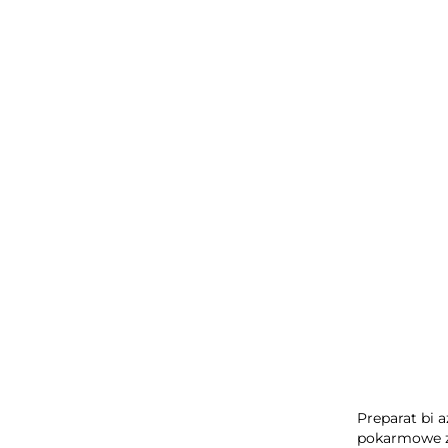
Bi ver
Tric
Preparat bi 
pokarmowe z 