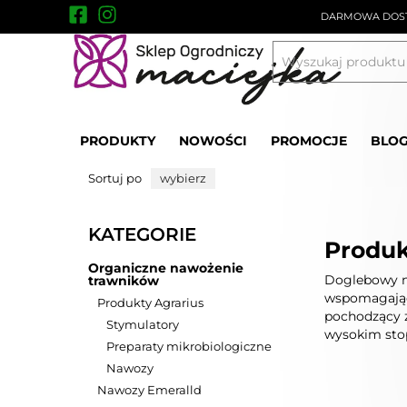
DARMOWA DOST
PRODUKTY
NOWOŚCI
PROMOCJE
BLO
Organiczne nawożenie trawników
Produkt
Sortuj po
wybierz
KATEGORIE
Produk
Organiczne nawożenie
Doglebowy n
trawników
wspomagając
Produkty Agrarius
pochodzący z
Stymulatory
wysokim sto
Preparaty mikrobiologiczne
Nawozy
Nawozy Emeralld