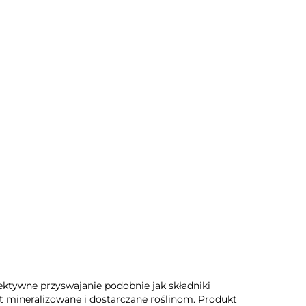
Nowość
 1 kg- bakterie
zotowe
fektywne przyswajanie podobnie jak składniki
ot mineralizowane i dostarczane roślinom. Produkt