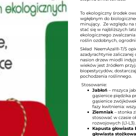
To ekologiczny środek ow
wgłębnym do biologiczneg
minujący. Ze względu na 
stać się w najbliższych l
ekologicznego zwalczani
roślin ozdobnych, ogrodni
Skład
NeemAzal®-T/S opier
azadyrachtynie zaliczanej 
nasion drzew miodli indyjs
wieków jest źródłem przyj
biopestycydów, dostarczają
pochodzenia roślinnego.
Stosowanie:
Jabłoń
– mszyca jab
gąsienice piędzika 
gąsienice zwójkówek
fazy kwitnienia: wszy
Ziemniak
– stonka z
stosować w czasie o
rozwojowych (L1-L3).
Kapusta głowiasta 
głowiasta stożkowa