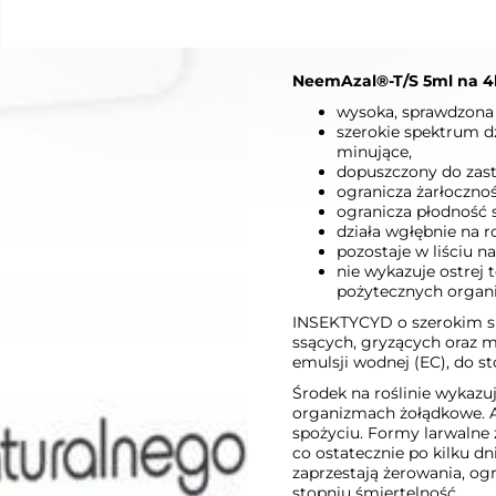
W KOSZYKU :)
DODAJ D
NeemAzal®-T/S 5ml na 4l
wysoka, sprawdzona
szerokie spektrum dz
minujące,
dopuszczony do zas
ogranicza żarłocznoś
ogranicza płodność 
działa wgłębnie na ro
pozostaje w liściu na
nie wykazuje ostrej 
pożytecznych organ
INSEKTYCYD o szerokim s
ssących, gryzących oraz m
emulsji wodnej (EC), do s
Środek na roślinie wykazu
organizmach żołądkowe. A
spożyciu. Formy larwalne z
co ostatecznie po kilku d
zaprzestają żerowania, og
stopniu śmiertelność.