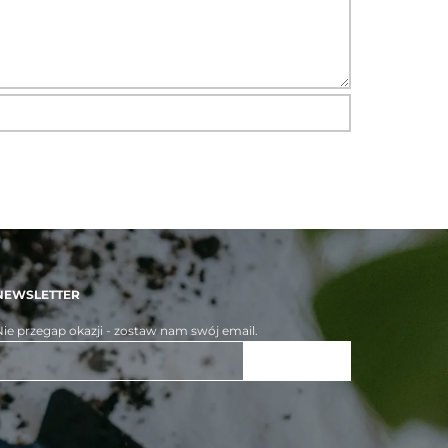
NEWSLETTER
ie przegap okazji - zostaw nam swój email.
ZAPISZ SIĘ