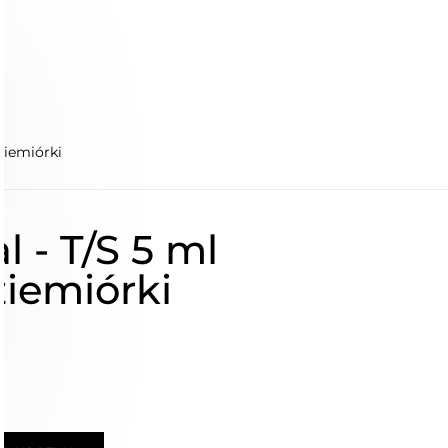
ziemiórki
 - T/S 5 ml
ziemiórki
ł