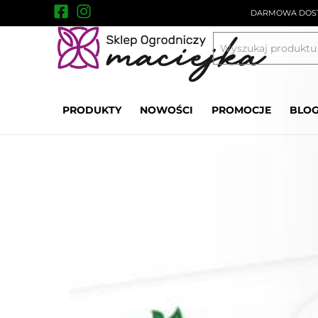
DARMOWA DOST
Uprawa i ochrona roślin
Środki ochrony roś
PRODUKTY
NOWOŚCI
PROMOCJE
BLO