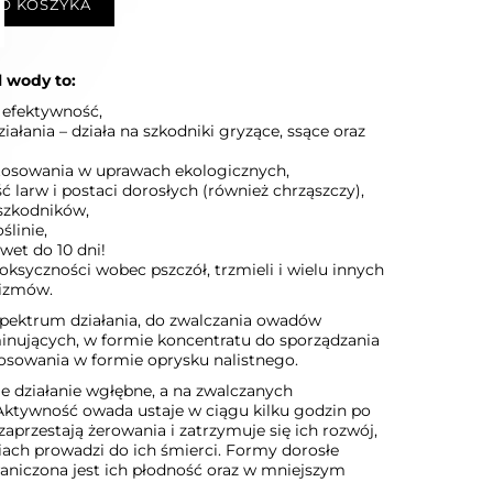
O KOSZYKA
 wody to:
 efektywność,
iałania – działa na szkodniki gryzące, ssące oraz
tosowania w uprawach ekologicznych,
ć larw i postaci dorosłych (również chrząszczy),
szkodników,
ślinie,
wet do 10 dni!
toksyczności wobec pszczół, trzmieli i wielu innych
izmów.
pektrum działania, do zwalczania owadów
inujących, w formie koncentratu do sporządzania
tosowania w formie oprysku nalistnego.
je działanie wgłębne, a na zwalczanych
ktywność owada ustaje w ciągu kilku godzin po
aprzestają żerowania i zatrzymuje się ich rozwój,
niach prowadzi do ich śmierci. Formy dorosłe
raniczona jest ich płodność oraz w mniejszym