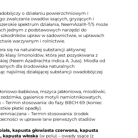
adobójczy o działaniu powierzchniowym i
o zwalczania owadów ssących, gryzących i
szerokie spektrum działania, NeemAzal®-T/S może
atach jednym z podstawowych narzędzi do
a szkodników upraw w sadownictwie, w uprawach
ctwie warzywnym i rolnictwie.
a się na naturalnej substancji aktywnej
do klasy limonoidów, która jest pozyskiwana z
kiej (Neem Azadirachta indica A. Juss). Miodla od
aznych dla środowiska naturalnych
c najsilniej działającej substancji owadobójczej
łoniowo-babkowa, mszyca jabłoniowa, miodówki,
przedzimka, gąsienice motyli namiotnikowatych,
 – Termin stosowania: do fazy BBCH 69 (koniec
stkie płatki opadły).
iemniaczana – Termin stosowania: środek
becności w uprawie larw pierwszych stadiów
biała, kapusta głowiasta czerwona, kapusta
, kapusta włoska
(w polu) – owady ssące (z