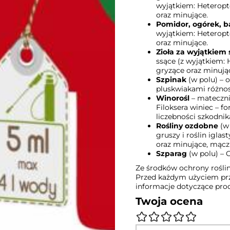
wyjątkiem: Heteropt
oraz minujące.
Pomidor, ogórek, 
wyjątkiem: Heteropt
oraz minujące.
Zioła za wyjątkiem
ssące (z wyjątkiem:
gryzące oraz minują
Szpinak
(w polu) – 
pluskwiakami różnos
Winorośl
– mateczni
Filoksera winiec – f
liczebności szkodnik
Rośliny ozdobne
(w 
gruszy i roślin igla
oraz minujące, mączl
Szparag
(w polu) – 
Ze środków ochrony rośli
Przed każdym użyciem prz
informacje dotyczące pro
Twoja ocena