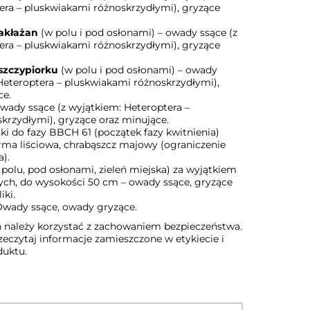
era – pluskwiakami różnoskrzydłymi), gryzące
bakłażan
(w polu i pod osłonami) – owady ssące (z
era – pluskwiakami różnoskrzydłymi), gryzące
 szczypiorku
(w polu i pod osłonami) – owady
 Heteroptera – pluskwiakami różnoskrzydłymi),
ce.
owady ssące (z wyjątkiem: Heteroptera –
krzydłymi), gryzące oraz minujące.
ki do fazy BBCH 61 (początek fazy kwitnienia)
orma liściowa, chrabąszcz majowy (ograniczenie
a).
polu, pod osłonami, zieleń miejska) za wyjątkiem
stych, do wysokości 50 cm – owady ssące, gryzące
iki.
Owady ssące, owady gryzące.
n należy korzystać z zachowaniem bezpieczeństwa.
eczytaj informacje zamieszczone w etykiecie i
duktu.